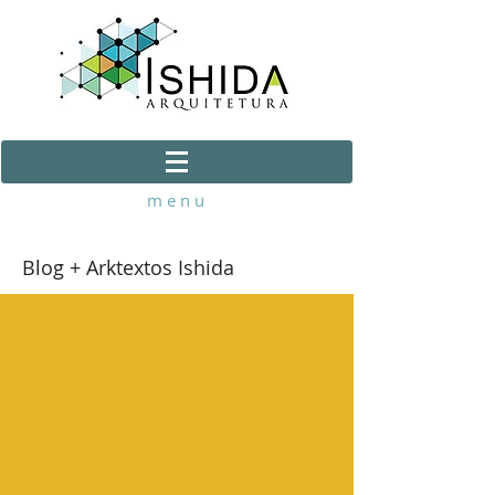
m e n u
Blog + Arktextos Ishida