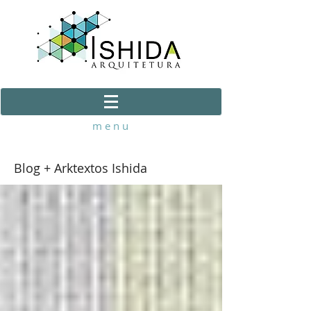
m e n u
Blog + Arktextos Ishida