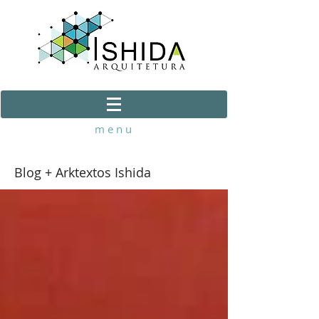
m e n u
Blog + Arktextos Ishida