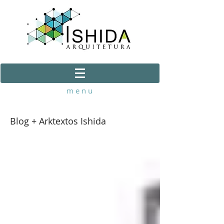
m e n u
Blog + Arktextos Ishida