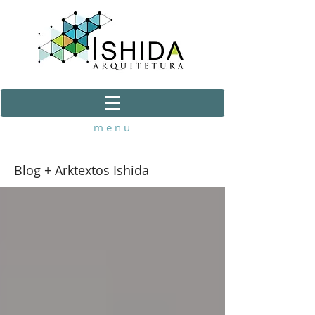
m e n u
Blog + Arktextos Ishida