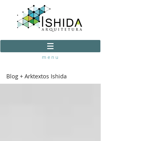
m e n u
Blog + Arktextos Ishida