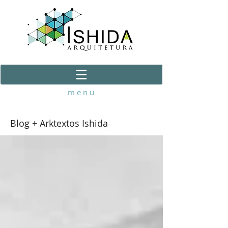
m e n u
Blog + Arktextos Ishida