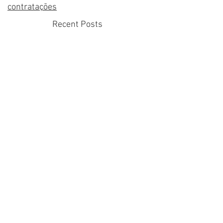
Antigo Blog com alguns conteúdos
úteis sobre arquitetura, engenharia e
contratações
Recent Posts
Como escolher o arquiteto
dos seus sonhos
Gabriel Noboru Ishida
7 de mar. de 2024
5 min de leitura
Viabilizando mais arte nas
empresas
Gabriel Noboru Ishida
21 de jan. de 2023
13 min de leitura