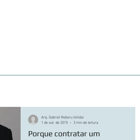
iações
Clientes atendidos
360° VIEW
Portf
Arq. Gabriel Noboru Ishidai
1 de out. de 2015
3 min de leitura
Porque contratar um