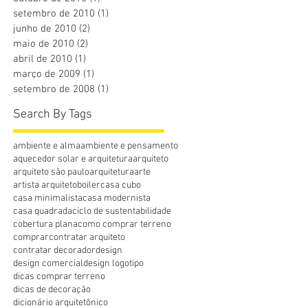
setembro de 2010
(1)
1 post
junho de 2010
(2)
2 posts
maio de 2010
(2)
2 posts
abril de 2010
(1)
1 post
março de 2009
(1)
1 post
setembro de 2008
(1)
1 post
Search By Tags
ambiente e alma
ambiente e pensamento
aquecedor solar e arquitetura
arquiteto
arquiteto são paulo
arquitetura
arte
artista arquiteto
boiler
casa cubo
casa minimalista
casa modernista
casa quadrada
ciclo de sustentabilidade
cobertura plana
como comprar terreno
comprar
contratar arquiteto
contratar decorador
design
design comercial
design logotipo
dicas comprar terreno
dicas de decoração
dicionário arquitetônico