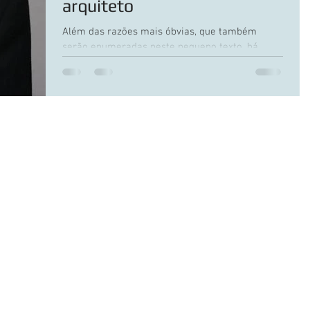
arquiteto
Além das razões mais óbvias, que também
serão enumeradas neste pequeno texto, há
outras razões invisíveis muito mais importantes.
Algumas...