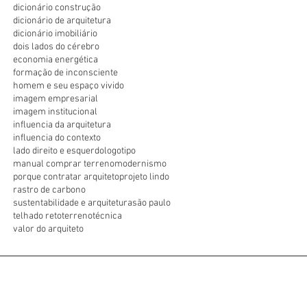
dicionário construção
dicionário de arquitetura
dicionário imobiliário
dois lados do cérebro
economia energética
formação de inconsciente
homem e seu espaço vivido
imagem empresarial
imagem institucional
influencia da arquitetura
influencia do contexto
lado direito e esquerdo
logotipo
manual comprar terreno
modernismo
porque contratar arquiteto
projeto lindo
rastro de carbono
sustentabilidade e arquitetura
são paulo
telhado reto
terreno
técnica
valor do arquiteto