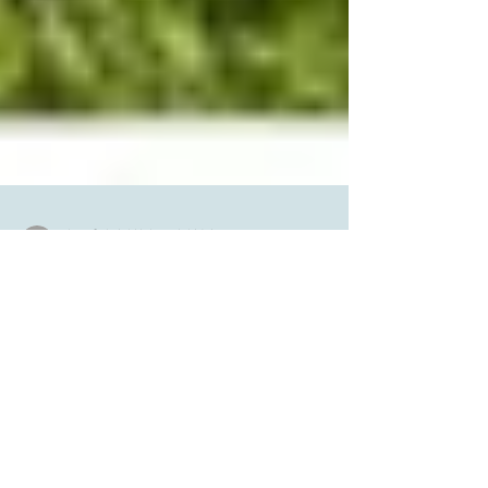
Arq. Gabriel Noboru Ishidai
1 de jun. de 2010
8 min de leitura
Comprando um terreno
Condições físicas Custo imediato do m2 O custo
imediato do terreno está associado a diversas
variáveis, sendo a primeira delas o custo...