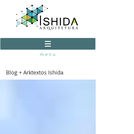
m e n u
Blog + Arktextos Ishida