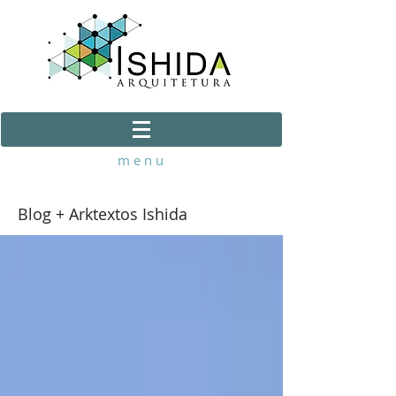
m e n u
Blog + Arktextos Ishida