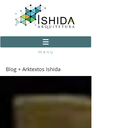
m e n u
Blog + Arktextos Ishida