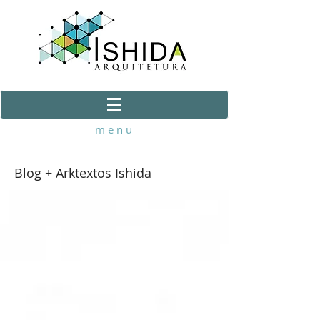
m e n u
Blog + Arktextos Ishida