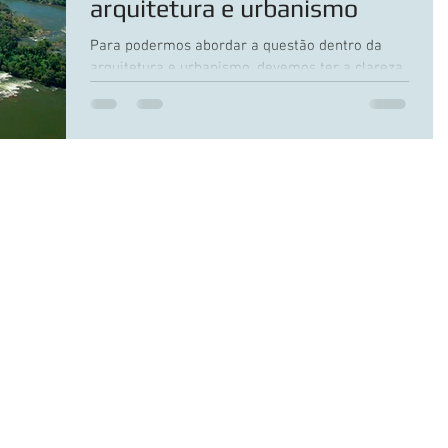
arquitetura e urbanismo
Para podermos abordar a questão dentro da
arquitetura e urbanismo, devemos ter a clareza
necessária para distinguir que nem tudo o que...