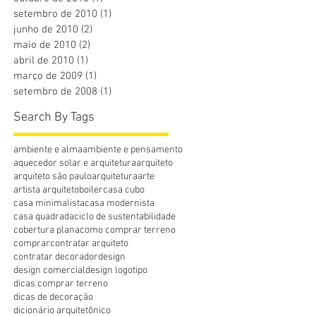
setembro de 2010
(1)
1 post
junho de 2010
(2)
2 posts
maio de 2010
(2)
2 posts
abril de 2010
(1)
1 post
março de 2009
(1)
1 post
setembro de 2008
(1)
1 post
Search By Tags
ambiente e alma
ambiente e pensamento
aquecedor solar e arquitetura
arquiteto
arquiteto são paulo
arquitetura
arte
artista arquiteto
boiler
casa cubo
casa minimalista
casa modernista
casa quadrada
ciclo de sustentabilidade
cobertura plana
como comprar terreno
comprar
contratar arquiteto
contratar decorador
design
design comercial
design logotipo
dicas comprar terreno
dicas de decoração
dicionário arquitetônico