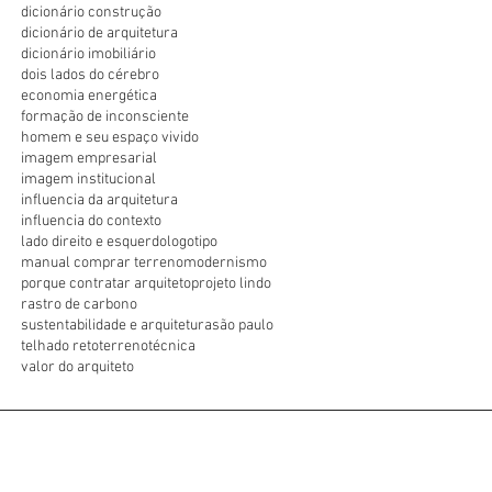
dicionário construção
dicionário de arquitetura
dicionário imobiliário
dois lados do cérebro
economia energética
formação de inconsciente
homem e seu espaço vivido
imagem empresarial
imagem institucional
influencia da arquitetura
influencia do contexto
lado direito e esquerdo
logotipo
manual comprar terreno
modernismo
porque contratar arquiteto
projeto lindo
rastro de carbono
sustentabilidade e arquitetura
são paulo
telhado reto
terreno
técnica
valor do arquiteto