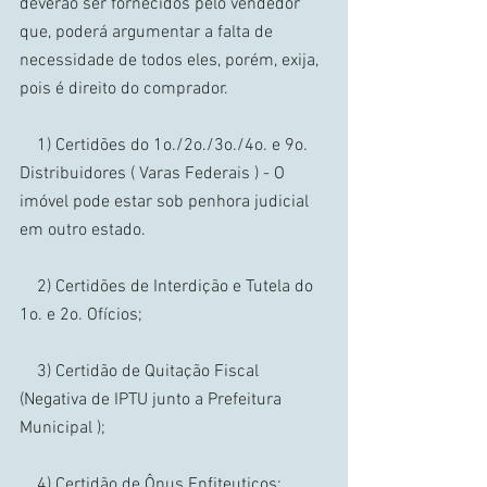
deverão ser fornecidos pelo vendedor 
que, poderá argumentar a falta de 
necessidade de todos eles, porém, exija, 
pois é direito do comprador. 
    1) Certidões do 1o./2o./3o./4o. e 9o. 
Distribuidores ( Varas Federais ) - O 
imóvel pode estar sob penhora judicial 
em outro estado. 
    2) Certidões de Interdição e Tutela do 
1o. e 2o. Ofícios; 
    3) Certidão de Quitação Fiscal 
(Negativa de IPTU junto a Prefeitura 
Municipal ); 
    4) Certidão de Ônus Enfiteuticos; 