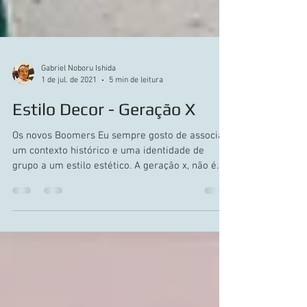
Gabriel Noboru Ishida
1 de jul. de 2021
5 min de leitura
Estilo Decor - Geração X
Os novos Boomers Eu sempre gosto de associar
um contexto histórico e uma identidade de
grupo a um estilo estético. A geração x, não é...