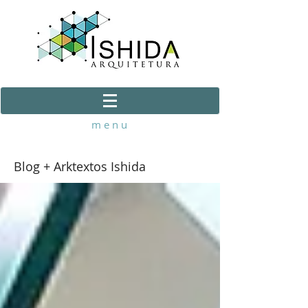
m e n u
Blog + Arktextos Ishida