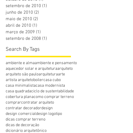
setembro de 2010
(1)
1 post
junho de 2010
(2)
2 posts
maio de 2010
(2)
2 posts
abril de 2010
(1)
1 post
março de 2009
(1)
1 post
setembro de 2008
(1)
1 post
Search By Tags
ambiente e alma
ambiente e pensamento
aquecedor solar e arquitetura
arquiteto
arquiteto são paulo
arquitetura
arte
artista arquiteto
boiler
casa cubo
casa minimalista
casa modernista
casa quadrada
ciclo de sustentabilidade
cobertura plana
como comprar terreno
comprar
contratar arquiteto
contratar decorador
design
design comercial
design logotipo
dicas comprar terreno
dicas de decoração
dicionário arquitetônico