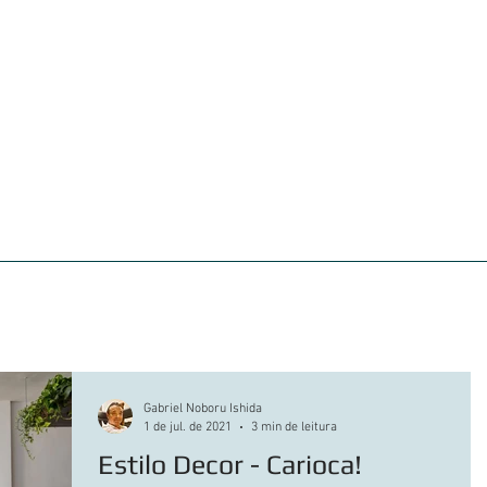
iações
Clientes atendidos
360° VIEW
Portf
Gabriel Noboru Ishida
1 de jul. de 2021
3 min de leitura
Estilo Decor - Carioca!