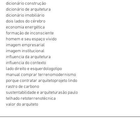
dicionário construção
dicionário de arquitetura
dicionário imobiliário
dois lados do cérebro
economia energética
formação de inconsciente
homem e seu espaço vivido
imagem empresarial
imagem institucional
influencia da arquitetura
influencia do contexto
lado direito e esquerdo
logotipo
manual comprar terreno
modernismo
porque contratar arquiteto
projeto lindo
rastro de carbono
sustentabilidade e arquitetura
são paulo
telhado reto
terreno
técnica
valor do arquiteto