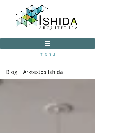
m e n u
Blog + Arktextos Ishida