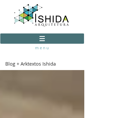
m e n u
Blog + Arktextos Ishida