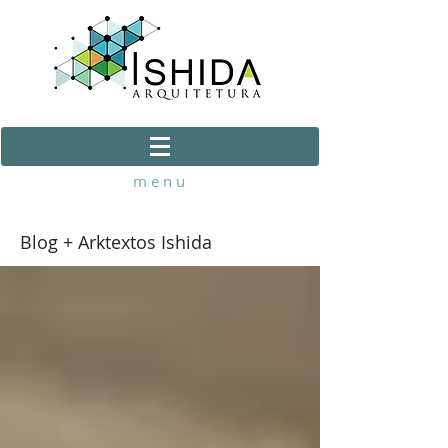
m e n u
Blog + Arktextos Ishida