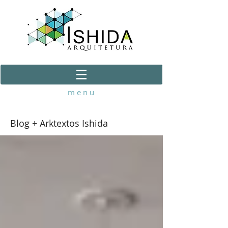
m e n u
Blog + Arktextos Ishida