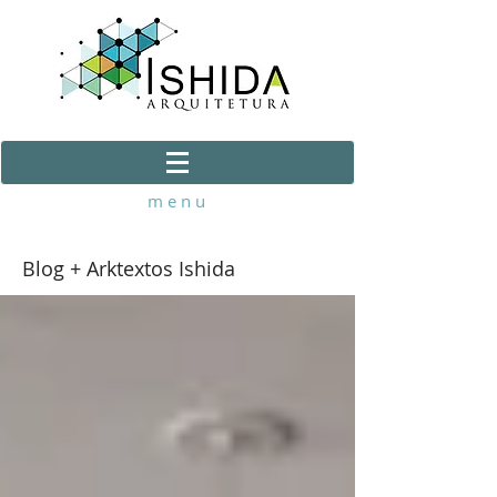
m e n u
Blog + Arktextos Ishida