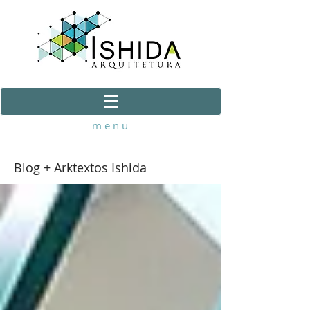
m e n u
Blog + Arktextos Ishida