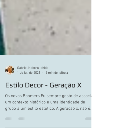
Gabriel Noboru Ishida
1 de jul. de 2021
5 min de leitura
Estilo Decor - Geração X
Os novos Boomers Eu sempre gosto de associar
um contexto histórico e uma identidade de
grupo a um estilo estético. A geração x, não é...