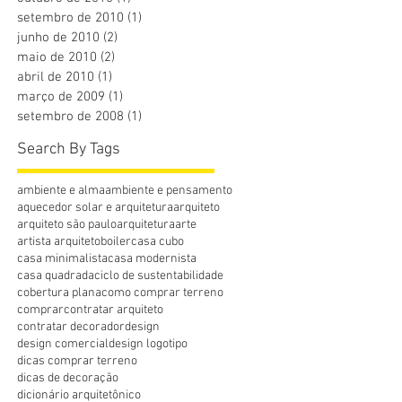
setembro de 2010
(1)
1 post
junho de 2010
(2)
2 posts
maio de 2010
(2)
2 posts
abril de 2010
(1)
1 post
março de 2009
(1)
1 post
setembro de 2008
(1)
1 post
Search By Tags
ambiente e alma
ambiente e pensamento
aquecedor solar e arquitetura
arquiteto
arquiteto são paulo
arquitetura
arte
artista arquiteto
boiler
casa cubo
casa minimalista
casa modernista
casa quadrada
ciclo de sustentabilidade
cobertura plana
como comprar terreno
comprar
contratar arquiteto
contratar decorador
design
design comercial
design logotipo
dicas comprar terreno
dicas de decoração
dicionário arquitetônico