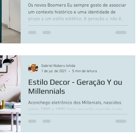
Os novos Boomers Eu sempre gosto de associar
um contexto histórico e uma identidade de
grupo a um estilo estético. A geração x, não é...
Gabriel Noboru Ishida
1 de jul. de 2021
5 min de leitura
Estilo Decor - Geração Y ou
Millennials
Aconchego eletrônico dos Millenials, nascidos
entre 1980 e 1995 Uma geração nascida junto
com a primeira leva de alta tecnologia efetiva:...