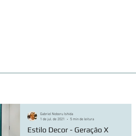
iações
Clientes atendidos
360° VIEW
Portf
Gabriel Noboru Ishida
1 de jul. de 2021
5 min de leitura
Estilo Decor - Geração X