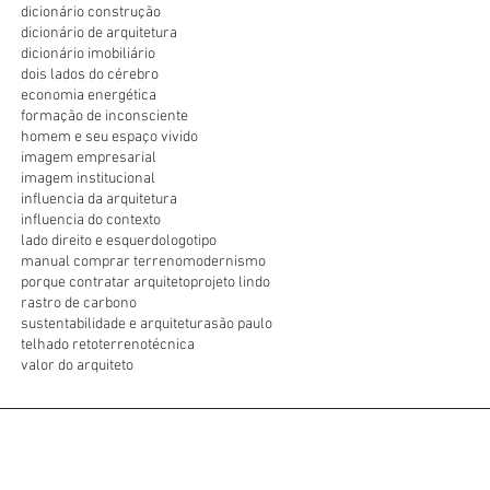
dicionário construção
dicionário de arquitetura
dicionário imobiliário
dois lados do cérebro
economia energética
formação de inconsciente
homem e seu espaço vivido
imagem empresarial
imagem institucional
influencia da arquitetura
influencia do contexto
lado direito e esquerdo
logotipo
manual comprar terreno
modernismo
porque contratar arquiteto
projeto lindo
rastro de carbono
sustentabilidade e arquitetura
são paulo
telhado reto
terreno
técnica
valor do arquiteto