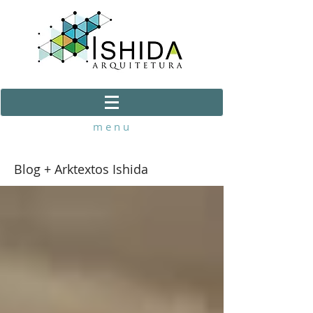
m e n u
Blog + Arktextos Ishida