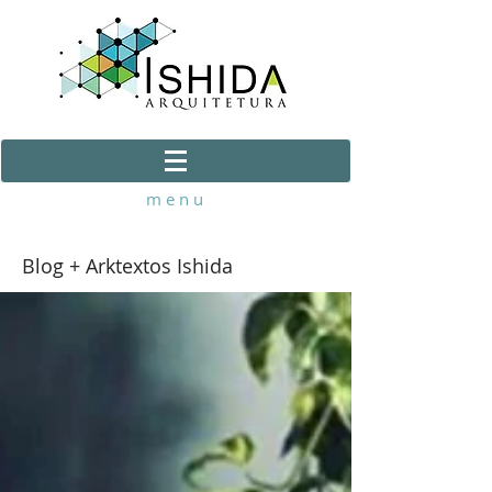
m e n u
Blog + Arktextos Ishida