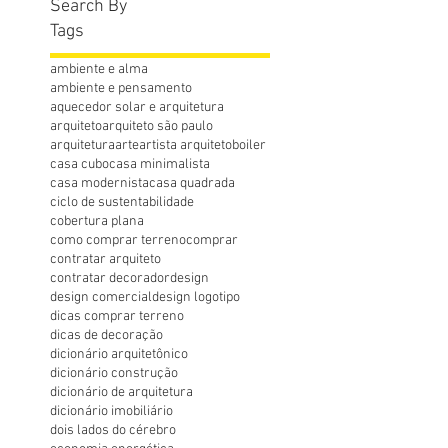
Search By
Tags
ambiente e alma
ambiente e pensamento
aquecedor solar e arquitetura
arquiteto
arquiteto são paulo
arquitetura
arte
artista arquiteto
boiler
casa cubo
casa minimalista
casa modernista
casa quadrada
ciclo de sustentabilidade
cobertura plana
como comprar terreno
comprar
contratar arquiteto
contratar decorador
design
design comercial
design logotipo
dicas comprar terreno
dicas de decoração
dicionário arquitetônico
dicionário construção
dicionário de arquitetura
dicionário imobiliário
dois lados do cérebro