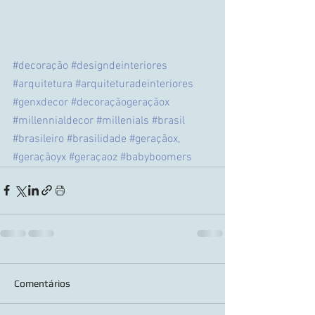
#decoração
#designdeinteriores
#arquitetura
#arquiteturadeinteriores
#genxdecor
#decoraçãogeraçãox
#millennialdecor
#millenials
#brasil
#brasileiro
#brasilidade
#geraçãox
, 
#geraçãoyx
#geraçaoz
#babyboomers
Comentários